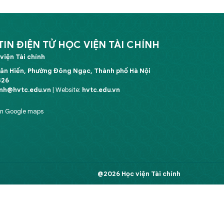
N ĐIỆN TỬ HỌC VIỆN TÀI CHÍNH
viện Tài chính
Văn Hiến, Phường Đông Ngạc, Thành phố Hà Nội
326
inh@hvtc.edu.vn
| Website:
hvtc.edu.vn
ên Google maps
@2026 Học viện Tài chính