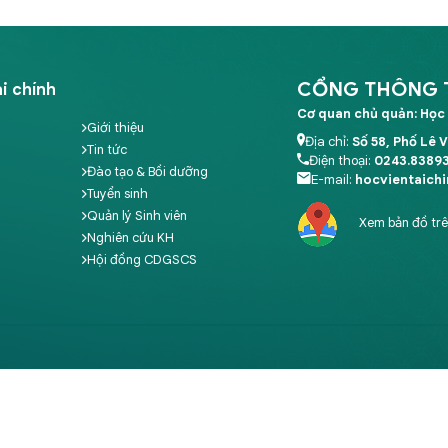
CỔNG THÔNG TI
i chính
Cơ quan chủ quản: Học 
Giới thiệu
Địa chỉ:
Số 58, Phố Lê 
Tin tức
Điện thoại:
0243.8389
Đào tạo & Bồi dưỡng
E-mail:
hocvientaich
Tuyển sinh
Quản lý Sinh viên
Xem bản đồ tr
Nghiên cứu KH
Hội đồng CDGSCS