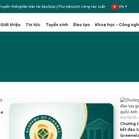
VN
ruyền thống
Văn bản tài liệu
Góp ý
Thư viện
Lịch công tác tuần
Giới thiệu
Tin tức
Tuyển sinh
Đào tạo
Khoa học - Công ng
óa
10/07/2025 - 
Chương tr
kết đào t
Greenwic