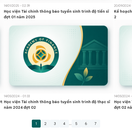
14/01/2025 - 02:39
20/09/2024 
Học viện Tài chính thông báo tuyển sinh trình độ tiến sĩ
Kế hoạch
đợt 01 năm 2025
2
14/05/2024 - 01:33
14/05/2024 -
ợt
Học viện Tài chính thông báo tuyển sinh trình độ thạc sĩ
Học viện 
năm 2024 đợt 02
đợt 02 n
1
2
3
4
...
5
6
7