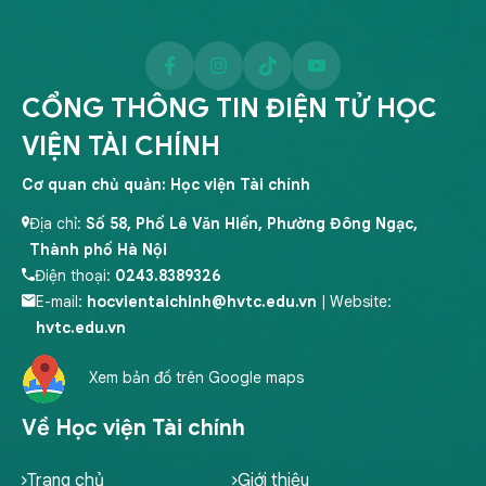
CỔNG THÔNG TIN ĐIỆN TỬ HỌC
VIỆN TÀI CHÍNH
Cơ quan chủ quản: Học viện Tài chính
Địa chỉ:
Số 58, Phố Lê Văn Hiến, Phường Đông Ngạc,
Thành phố Hà Nội
Điện thoại:
0243.8389326
E-mail:
hocvientaichinh@hvtc.edu.vn
| Website:
hvtc.edu.vn
Xem bản đồ trên Google maps
Về Học viện Tài chính
Trang chủ
Giới thiệu