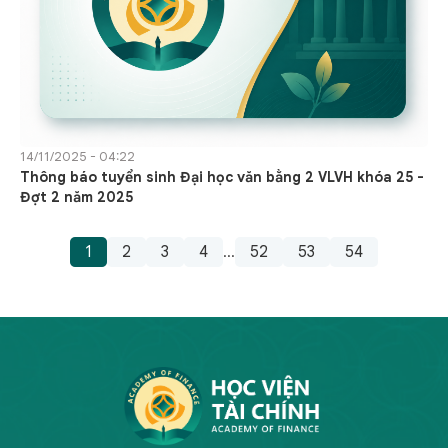
14/11/2025 - 04:22
Thông báo tuyển sinh Đại học văn bằng 2 VLVH khóa 25 -
Đợt 2 năm 2025
1
2
3
4
52
53
54
...