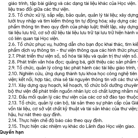
giáo trình, tập bài giảng và các dạng tài liệu khác của Học viện.
liệu trao đổi giữa các thư viện.
2.5. Tổ chức xử lý, sắp xếp, bảo quản, quản lý tài liệu; xây dựn
lưới truy nhập và tìm kiếm thông tin tự động hóa; xây dựng các 
phẩm thông tin theo quy định của pháp luật; thiết lập, xây dựng
tài liệu lưu trữ, cơ sở dữ liệu tài liệu lưu trữ tại lưu trữ hiện hàn
có liên quan tại Học viện.
2.6. Tổ chức phục vụ, hướng dẫn cho bạn đọc khai thác, tìm kiế
phẩm dịch vụ thông tin - thư viện thông qua các hình thức phục
2.7. Phát triển thư viện số, số hóa tài liệu và quản trị thư viện số.
2.8. Phát triển văn hóa đọc; quảng bá, giới thiệu các sản phẩm v
2.9. Tổ chức, quản lý công tác phát hành các tài liệu giáo trìn
2.10. Nghiên cứu, ứng dụng thành tựu khoa học công nghệ tiên 
viện; kết nối, hợp tác, chia sẻ tài nguyên thông tin với các thư 
2.11. Xây dựng quy hoạch, kế hoạch, tổ chức bồi dưỡng chuyên
bộ thư viện để phát triển nguồn nhân lực có chất lượng nhằm n
2.12. Đầu mối quản lý các thư viện của các cơ sở đào tạo thuộc
2.13. Tổ chức, quản lý cán bộ, tài sản theo sự phân cấp của Gi
vốn tài liệu, cơ sở vật chất kỹ thuật và tài sản khác của thư viện;
hậu, hư nát theo quy định.
2.14. Thực hiện chế độ báo cáo theo quy định.
2.15. Thực hiện các nhiệm vụ khác do Lãnh đạo Học viện giao.
 Quyền hạn