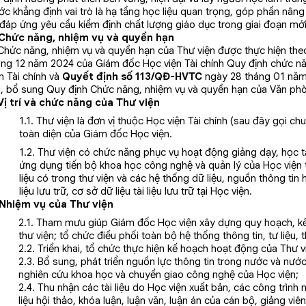
ớc khẳng định vai trò là hạ tầng học liệu quan trọng, góp phần nân
 đáp ứng yêu cầu kiểm định chất lượng giáo dục trong giai đoạn mới
. Chức năng, nhiệm vụ và quyền hạn
ức năng, nhiệm vụ và quyền hạn của Thư viện được thực hiện th
áng 12 năm 2024 của Giám đốc Học viện Tài chính Quy định chức n
n Tài chính và
Quyết định số 113/QĐ-HVTC
ngày 28 tháng 01 năm
i, bổ sung Quy định Chức năng, nhiệm vụ và quyền hạn của Văn phòn
 Vị trí và chức năng của Thư viện
1.1. Thư viện là đơn vị thuộc Học viện Tài chính (sau đây gọi ch
toàn diện của Giám đốc Học viện.
1.2. Thư viện có chức năng phục vụ hoạt động giảng dạy, học tậ
ứng dụng tiến bộ khoa học công nghệ và quản lý của Học viện th
liệu có trong thư viện và các hệ thống dữ liệu, nguồn thông tin 
liệu lưu trữ, cơ sở dữ liệu tài liệu lưu trữ tại Học viện.
 Nhiệm vụ của Thư viện
2.1. Tham mưu giúp Giám đốc Học viện xây dựng quy hoạch, kế
thư viện; tổ chức điều phối toàn bộ hệ thống thông tin, tư liệu, 
2.2. Triển khai, tổ chức thực hiện kế hoạch hoạt động của Thư 
2.3. Bổ sung, phát triển nguồn lực thông tin trong nước và nướ
nghiên cứu khoa học và chuyển giao công nghệ của Học viện;
2.4. Thu nhận các tài liệu do Học viện xuất bản, các công trình
liệu hội thảo, khóa luận, luận văn, luận án của cán bộ, giảng viên