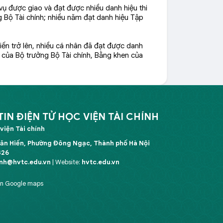
ụ được giao và đạt được nhiều danh hiệu thi
 Bộ Tài chính; nhiều năm đạt danh hiệu Tập
iến trở lên, nhiều cá nhân đã đạt được danh
en của Bộ trưởng Bộ Tài chính, Bằng khen của
N ĐIỆN TỬ HỌC VIỆN TÀI CHÍNH
viện Tài chính
Văn Hiến, Phường Đông Ngạc, Thành phố Hà Nội
326
inh@hvtc.edu.vn
| Website:
hvtc.edu.vn
ên Google maps