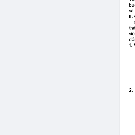
bư
và
II
Ch
th
việ
đổ
1.
2.