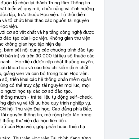
ợc tổ chức lại thành Trung tâm Thông tin
phát triển về quy mô, chức năng và định hướng
ộc lập, trực thuộc Học viện. Từ thời điểm
n và tổ chức khai thác các nguồn tài nguyên
Học viện.
 với cơ sở vật chất và hạ tầng công nghệ được
ở đào tạo của Học viện. Không gian thư viện
c không gian học tập hiện đại.
, bám sát nội dung các chương trình đào tạo
0 bản in) và trên 30.000 tài liệu số thuộc các
nh doanh… Học liệu được cập nhật thường xuyên,
ứu khoa học và các tiêu chí kiểm định chất
 giảng viên và cán bộ trong toàn Học viện.
n số, triển khai các hệ thống phần mềm quản
i dùng có thể truy cập tài nguyên mọi lúc, mọi
ho người học tại các cơ sở đào tạo.
thống mượn - trả tài liệu tự động self-check,
ng dịch vụ và tối ưu hóa quy trình nghiệp vụ.
Chi hội Thư viện Đại học, Cao đẳng phía Bắc,
 tài nguyên thông tin, mở rộng hợp tác trong
thống thư viện đại học tiên tiến.
trữ của Học viện, góp phần hoàn thiện hạ
g tâm, Thư viện Học viện Tài chính đang từng