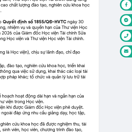
g cao chất lượng đào tạo, nghiên cứu khoa học
.
eo
Quyết định số 1855/QĐ-HVTC
ngày 30
ăng, nhiệm vụ và quyền hạn của Thư viện Học
 2026 của Giám đốc Học viện Tài chính Sửa
g Học viện và Thư viện Học viện Tài chính.
ung là Học viện), chịu sự lãnh đạo, chỉ đạo
p, đào tạo, nghiên cứu khoa học, triển khai
ông qua việc sử dụng, khai thác các loại tài
hợp pháp khác; tổ chức và quản lý lưu trữ tài
 hoạch hoạt động dài hạn và ngắn hạn của
thư viện trong Học viện.
viện khi được Giám đốc Học viện phê duyệt.
c ngoài đáp ứng nhu cầu giảng dạy, học tập,
 nghiên cứu khoa học đã được nghiệm thu, tài
, sinh viên, học viên, chương trình đào tạo,