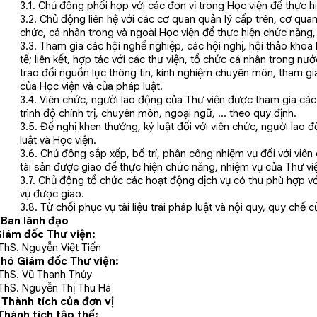
3.1. Chủ động phối hợp với các đơn vị trong Học viện để thực 
3.2. Chủ động liên hệ với các cơ quan quản lý cấp trên, cơ qu
chức, cá nhân trong và ngoài Học viện để thực hiện chức năng,
3.3. Tham gia các hội nghề nghiệp, các hội nghị, hội thảo khoa
tế; liên kết, hợp tác với các thư viện, tổ chức cá nhân trong nước
trao đổi nguồn lực thông tin, kinh nghiệm chuyên môn, tham gi
của Học viện và của pháp luật.
3.4. Viên chức, người lao động của Thư viện được tham gia cá
trình độ chính trị, chuyên môn, ngoại ngữ, … theo quy định.
3.5. Đề nghị khen thưởng, kỷ luật đối với viên chức, người lao
luật và Học viện.
3.6. Chủ động sắp xếp, bố trí, phân công nhiệm vụ đối với viên
tài sản được giao để thực hiện chức năng, nhiệm vụ của Thư vi
3.7. Chủ động tổ chức các hoạt động dịch vụ có thu phù hợp v
vụ được giao.
3.8. Từ chối phục vụ tài liệu trái pháp luật và nội quy, quy chế 
I. Ban lãnh đạo
iám đốc Thư viện:
ThS. Nguyễn Việt Tiến
hó Giám đốc Thư viện:
ThS. Vũ Thanh Thủy
ThS. Nguyễn Thị Thu Hà
. Thành tích của đơn vị
Thành tích tập thể: