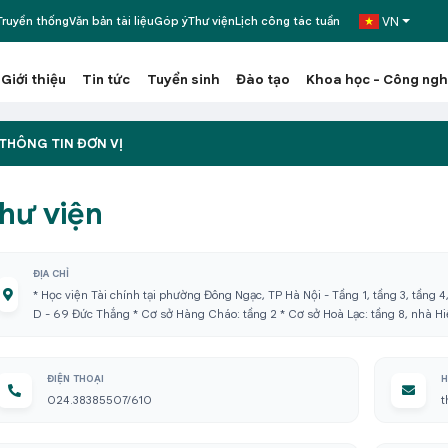
VN
ruyền thống
Văn bản tài liệu
Góp ý
Thư viện
Lịch công tác tuần
Giới thiệu
Tin tức
Tuyển sinh
Đào tạo
Khoa học - Công ng
THÔNG TIN ĐƠN VỊ
hư viện
ĐỊA CHỈ
* Học viện Tài chính tại phường Đông Ngạc, TP Hà Nội - Tầng 1, tầng 3, tầng 4
D - 69 Đức Thắng * Cơ sở Hàng Cháo: tầng 2 * Cơ sở Hoà Lạc: tầng 8, nhà H
ĐIỆN THOẠI
H
024.38385507/610
t