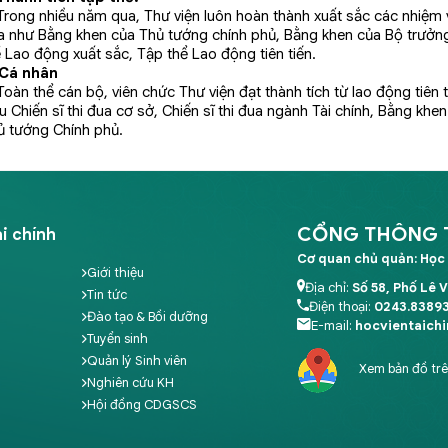
ong nhiều năm qua, Thư viện luôn hoàn thành xuất sắc các nhiệm v
a như Bằng khen của Thủ tướng chính phủ, Bằng khen của Bộ trưởng
 Lao động xuất sắc, Tập thể Lao động tiên tiến.
Cá nhân
n thể cán bộ, viên chức Thư viện đạt thành tích từ lao động tiên t
u Chiến sĩ thi đua cơ sở, Chiến sĩ thi đua ngành Tài chính, Bằng kh
ủ tướng Chính phủ.
CỔNG THÔNG TI
i chính
Cơ quan chủ quản: Học 
Giới thiệu
Địa chỉ:
Số 58, Phố Lê 
Tin tức
Điện thoại:
0243.8389
Đào tạo & Bồi dưỡng
E-mail:
hocvientaich
Tuyển sinh
Quản lý Sinh viên
Xem bản đồ tr
Nghiên cứu KH
Hội đồng CDGSCS