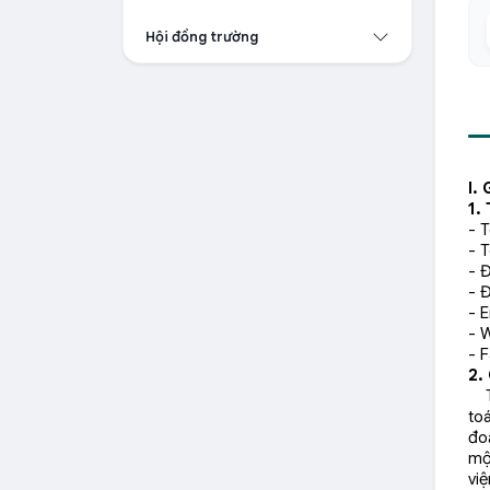
Hội đồng trường
I.
G
1.
- T
- 
- 
- 
- E
- 
- 
2.
Th
toá
đo
mộ
vi