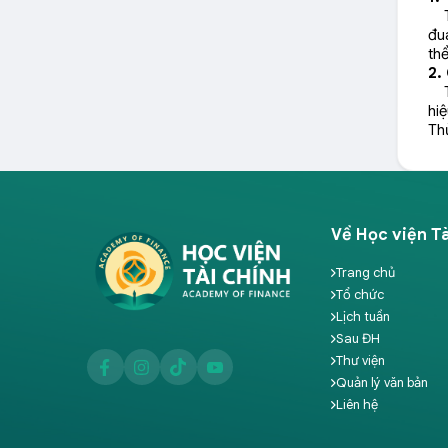
Tr
đu
thể
2.
Toà
hiệ
Th
Về Học viện Tà
Trang chủ
Tổ chức
Lịch tuần
Sau ĐH
Thư viện
Quản lý văn bản
Liên hệ