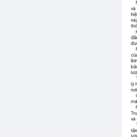
Ng
và
hi
nà
th
Hi
đầ
đư
Ng
của
lĩn
bả
lư
Tr
lý 
nơ
Cùn
máy
Ng
Tr
và 
Từ
tầ
Với