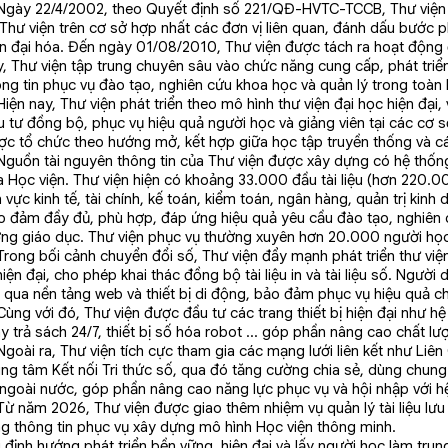
ày 22/4/2002, theo Quyết định số 221/QĐ-HVTC-TCCB, Thư viện đư
 Thư viện trên cơ sở hợp nhất các đơn vị liên quan, đánh dấu bước 
ện đại hóa. Đến ngày 01/08/2010, Thư viện được tách ra hoạt động đ
y, Thư viện tập trung chuyên sâu vào chức năng cung cấp, phát triể
ông tin phục vụ đào tạo, nghiên cứu khoa học và quản lý trong toàn 
ện nay, Thư viện phát triển theo mô hình thư viện đại học hiện đại,
u tư đồng bộ, phục vụ hiệu quả người học và giảng viên tại các cơ s
ợc tổ chức theo hướng mở, kết hợp giữa học tập truyền thống và cá
uồn tài nguyên thông tin của Thư viện được xây dựng có hệ thống
 Học viện. Thư viện hiện có khoảng 33.000 đầu tài liệu (hơn 220.00
h vực kinh tế, tài chính, kế toán, kiểm toán, ngân hàng, quản trị ki
o đảm đầy đủ, phù hợp, đáp ứng hiệu quả yêu cầu đào tạo, nghiên c
ợng giáo dục. Thư viện phục vụ thường xuyên hơn 20.000 người học,
ong bối cảnh chuyển đổi số, Thư viện đẩy mạnh phát triển thư việ
hiện đại, cho phép khai thác đồng bộ tài liệu in và tài liệu số. Ngườ
i qua nền tảng web và thiết bị di động, bảo đảm phục vụ hiệu quả c
g với đó, Thư viện được đầu tư các trang thiết bị hiện đại như hệ 
 trả sách 24/7, thiết bị số hóa robot … góp phần nâng cao chất lượ
oài ra, Thư viện tích cực tham gia các mạng lưới liên kết như Liên 
ung tâm Kết nối Tri thức số, qua đó tăng cường chia sẻ, dùng chung
ngoài nước, góp phần nâng cao năng lực phục vụ và hội nhập với hệ 
 năm 2026, Thư viện được giao thêm nhiệm vụ quản lý tài liệu lưu 
ng thông tin phục vụ xây dựng mô hình Học viện thông minh.
 định hướng phát triển bền vững, hiện đại và lấy người học làm trun