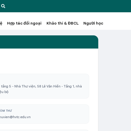
hệ
Hợp tác đối ngoại
Khảo thí & ĐBCL
Người học
, tầng 5 - Nhà Thư viện, 58 Lê Văn Hiến - Tầng 1, nhà
iệu bộ
ÒM THƯ
huvien@hvtc.edu.vn