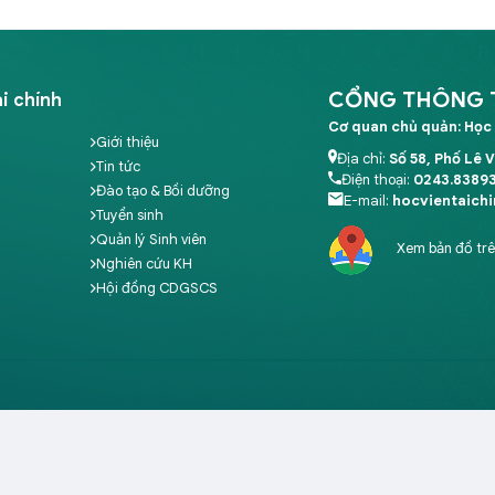
CỔNG THÔNG TI
i chính
Cơ quan chủ quản: Học 
Giới thiệu
Địa chỉ:
Số 58, Phố Lê 
Tin tức
Điện thoại:
0243.8389
Đào tạo & Bồi dưỡng
E-mail:
hocvientaich
Tuyển sinh
Quản lý Sinh viên
Xem bản đồ tr
Nghiên cứu KH
Hội đồng CDGSCS