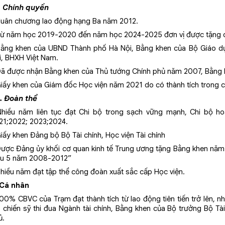
1. Chính quyền
Huân chương lao động hạng Ba năm 2012.
Từ năm học 2019-2020 đến năm học 2024-2025 đơn vị được tặng da
Bằng khen của UBND Thành phố Hà Nội, Bằng khen của Bộ Giáo d
i, BHXH Việt Nam.
Đã được nhận Bằng khen của Thủ tướng Chính phủ năm 2007, Bằng k
Giấy khen của Giám đốc Học viện năm 2021 do có thành tích trong
2. Đoàn thể
Nhiều năm liên tục đạt Chi bộ trong sạch vững mạnh, Chi bộ h
21;2022; 2023;2024.
iấy khen Đảng bộ Bộ Tài chính, Học viện Tài chính
Được Đảng ủy khối cơ quan kinh tế Trung ương tặng Bằng khen năm
ểu 5 năm 2008-2012”
Nhiều năm đạt tập thể công đoàn xuất sắc cấp Học viện.
 Cá nhân
100% CBVC của Trạm đạt thành tích từ lao động tiên tiến trở lên, n
, chiến sỹ thi đua Ngành tài chính, Bằng khen của Bộ trưởng Bộ T
ủ.