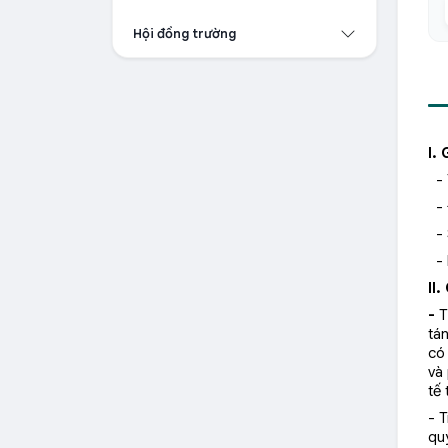
Hội đồng trường
I. 
-
-
-
-
II
-
T
tá
có
và
tế 
- 
qu