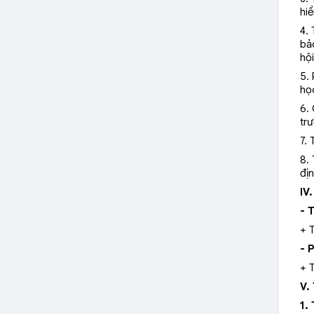
hiể
4.
bả
hội
5. 
họ
6. 
tr
7. 
8.
đị
IV
- 
+ 
- 
+ 
V.
1.