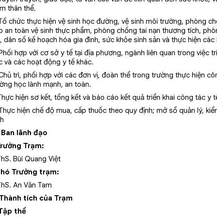
m thân thể.
 Tổ chức thực hiện vệ sinh học đường, vệ sinh môi trường, phòng c
o an toàn vệ sinh thực phẩm, phòng chống tai nạn thương tích, phòn
, dân số kế hoạch hóa gia đình, sức khỏe sinh sản và thực hiện các
Phối hợp với cơ sở y tế tại địa phương, ngành liên quan trong việc t
c và các hoạt động y tế khác.
Chủ trì, phối hợp với các đơn vị, đoàn thể trong trường thực hiện c
ường học lành mạnh, an toàn.
Thực hiện sơ kết, tổng kết và báo cáo kết quả triển khai công tác y 
 Thực hiện chế độ mua, cấp thuốc theo quy định; mở sổ quản lý, kiểm
nh
. Ban lãnh đạo
Trưởng Trạm:
ThS. Bùi Quang Việt
Phó Trưởng trạm:
ThS. An Văn Tam
Thành tích của Trạm
 Tập thể