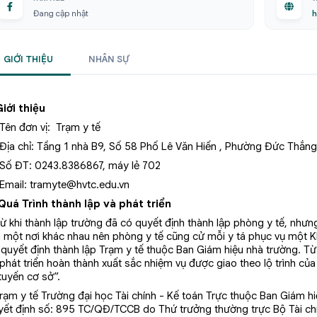
Đang cập nhật
h
GIỚI THIỆU
NHÂN SỰ
Giới thiệu
 Tên đơn vị: Trạm y tế
 Địa chỉ: Tầng 1 nhà B9, Số 58 Phố Lê Văn Hiến , Phường Đức Thắng
 Số ĐT: 0243.8386867, máy lẻ 702
 Email:
tramyte@hvtc.edu.vn
. Quá Trình thành lập và phát triển
ừ khi thành lập trường đã có quyết định thành lập phòng y tế, như
n một nơi khác nhau nên phòng y tế cũng cử mỗi y tá phục vụ một
 quyết định thành lập Trạm y tế thuộc Ban Giám hiệu nhà trường. T
 phát triển hoàn thành xuất sắc nhiệm vụ được giao theo lộ trình 
tuyến cơ sở”.
Trạm y tế Trường đại học Tài chính - Kế toán Trực thuộc Ban Giám 
yết định số: 895 TC/QĐ/TCCB do Thứ trưởng thường trực Bộ Tài chí