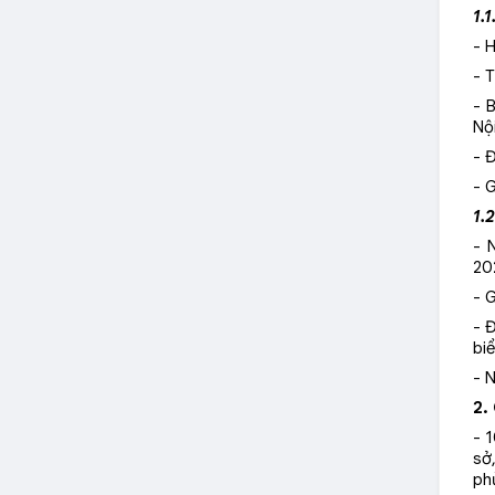
1.
- 
- 
- 
Nộ
- 
- 
1.
- 
20
- G
- 
bi
- 
2.
- 
sở
ph