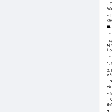
- 
Vă
- 
ch
II
-
Tr
tế 
Họ
-
1.
2.
viê
- 
và 
- Q
- 
th
3. 