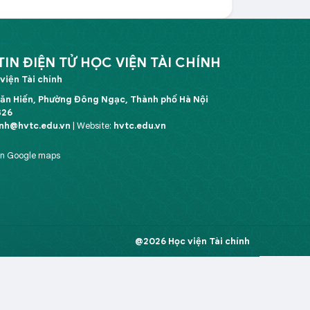
N ĐIỆN TỬ HỌC VIỆN TÀI CHÍNH
viện Tài chính
Văn Hiến, Phường Đông Ngạc, Thành phố Hà Nội
326
inh@hvtc.edu.vn
| Website:
hvtc.edu.vn
ên Google maps
@2026 Học viện Tài chính