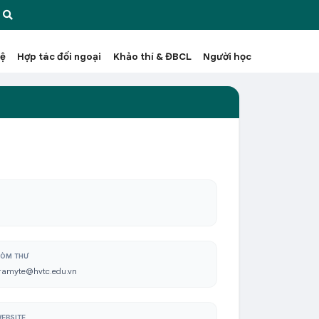
hệ
Hợp tác đối ngoại
Khảo thí & ĐBCL
Người học
ÒM THƯ
ramyte@hvtc.edu.vn
EBSITE