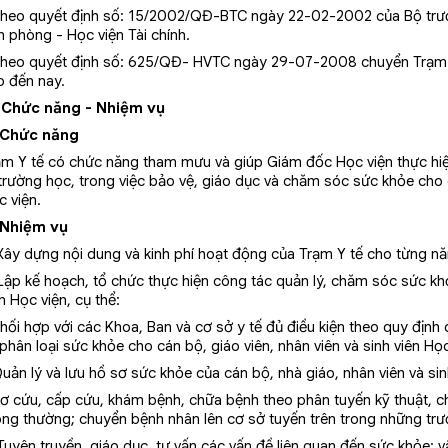
Theo quyết định số: 15/2002/QĐ-BTC ngày 22-02-2002 của Bộ trưởn
n phòng - Học viện Tài chính.
Theo quyết định số: 625/QĐ- HVTC ngày 29-07-2008 chuyển Trạm y 
o đến nay.
I. Chức năng - Nhiệm vụ
 Chức năng
ạm Y tế có chức năng tham mưu và giúp Giám đốc Học viện thực hiệ
trường học, trong việc bảo vệ, giáo dục và chăm sóc sức khỏe cho c
c viện.
 Nhiệm vụ
 Xây dựng nội dung và kinh phí hoạt động của Trạm Y tế cho từng n
 Lập kế hoạch, tổ chức thực hiện công tác quản lý, chăm sóc sức khỏ
n Học viện, cụ thể:
Phối hợp với các Khoa, Ban và cơ sở y tế đủ điều kiện theo quy địn
phân loại sức khỏe cho cán bộ, giáo viên, nhân viên và sinh viên Học
uản lý và lưu hồ sơ sức khỏe của cán bộ, nhà giáo, nhân viên và sin
Sơ cứu, cấp cứu, khám bệnh, chữa bệnh theo phân tuyến kỹ thuật, 
ông thường; chuyển bệnh nhân lên cơ sở tuyến trên trong những trư
Tuyên truyền, giáo dục, tư vấn các vấn đề liên quan đến sức khỏe; 