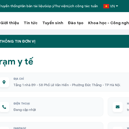
VN
ruyền thống
Văn bản tài liệu
Góp ý
Thư viện
Lịch công tác tuần
Giới thiệu
Tin tức
Tuyển sinh
Đào tạo
Khoa học - Công ng
THÔNG TIN ĐƠN VỊ
rạm y tế
ĐỊA CHỈ
Tầng 1 nhà B9 - 58 Phố Lê Văn Hiến - Phường Đức Thắng - TP Hà Nội.
ĐIỆN THOẠI
H
Đang cập nhật
t
FANPAGE
W