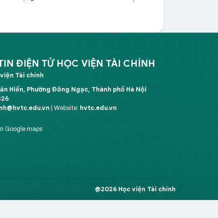
N ĐIỆN TỬ HỌC VIỆN TÀI CHÍNH
viện Tài chính
Văn Hiến, Phường Đông Ngạc, Thành phố Hà Nội
326
inh@hvtc.edu.vn
| Website:
hvtc.edu.vn
ên Google maps
@2026 Học viện Tài chính