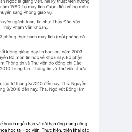
 Ngọc là giảng viên, hai kỹ thuật viên hướng
n năm 1980 Tổ máy tính được điều về bộ môn
chuyển sang Phòng giáo vụ.
huyên ngành toán, tin như: Thầy Đào Văn
, Thầy Phạm Văn Khoan,...
 3 phòng thực hành máy tính (mỗi phòng có
khối lượng giảng dạy tin học lớn, năm 2003
huyển Bộ môn tin học về Khoa này. Bộ phận
tâm Thông tin và Thư viện do đồng chí Đào
/2010 Trung tâm Thông tin và Thư viện được
c lập từ tháng 8/2010 đến nay. Ths. Nguyễn
áng 8/2018 đến nay, Ths. Ngô Vút Bổng làm
ế hoạch ngắn hạn và dài hạn ứng dụng công
oa học tại Học viện; Thực hiện, triển khai các