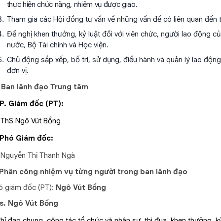
thực hiện chức năng, nhiệm vụ được giao.
Tham gia các Hội đồng tư vấn về những vấn đề có liên quan đến t
Đề nghị khen thưởng, kỷ luật đối với viên chức, người lao động 
nước, Bộ Tài chính và Học viện.
Chủ động sắp xếp, bố trí, sử dụng, điều hành và quản lý lao động
đơn vị.
. Ban lãnh đạo Trung tâm
 P. Giám đốc (PT):
 ThS Ngô Vút Bổng
 Phó Giám đốc:
+
Nguyễn Thị Thanh Ngà
 Phân công nhiệm vụ từng người trong ban lãnh đạo
ó giám đốc (PT):
Ngô Vút Bổng
s. Ngô Vút Bổng
hỉ đạo chung, công tác tổ chức và nhân sự, thi đua, khen thưởng, k