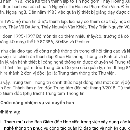
u năm 1978, khoa Kế toàn thành lập tổ Tin học gồm Thầy Hoàng Xuân
n thực hành và sửa chữa là Nguyễn Thị Hòa và Phạm Đức Vinh. Đế
án, Ngoại ngữ. Đến năm 1983 việc quản lý thiết bị giảng dạy được 
m 1990 Bộ môn tin được thành lập, lúc này có thêm các thầy học c
ành, Thầy Vũ Bá Anh, Thầy Nguyễn Văn Khiết, Thầy Trần Nguyên Vũ
ai đoạn 1995-1997 Bộ môn tin có thêm nhiều thầy/cô, trường đã có
oảng 40 máy) thế hệ 80386, 80486 và Pentium I.
i nhu cầu đào tạo về công nghệ thông tin trong xã hội tăng cao và 
c viện Tài chính đã thành lập Khoa Hệ thống Thông tin Kinh tế và c
ản lý, vận hành thiết bị công nghệ thông tin được chuyển về Trung 
n Thành làm giám đốc Trung tâm. Do yêu cầu quản lý, năm tháng 8
h ra thành 2 đơn vị độc lập là: Trung tâm thông tin; Thư viện.
ư vậy, Trung tâm Thông tin chính thức hoạt động như một đơn vị độ
nh Sơn Thành làm giám đốc Trung tâm đến hết tháng 7/2018. Từ th
ó Giám đốc (phụ trách) Trung tâm Thông tin.
I. Chức năng nhiệm vụ và quyền hạn
 Nhiệm vụ:
Tham mưu cho Ban Giám đốc Học viện trong việc xây dựng các k
nghệ thông tin phục vụ công tác quản lý, đào tạo và nghiên cứu kh