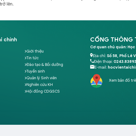
trở lên.
CỔNG THÔNG TI
i chính
Cơ quan chủ quản: Học 
Giới thiệu
Địa chỉ:
Số 58, Phố Lê 
Tin tức
Điện thoại:
0243.8389
Đào tạo & Bồi dưỡng
E-mail:
hocvientaich
Tuyển sinh
Quản lý Sinh viên
Xem bản đồ tr
Nghiên cứu KH
Hội đồng CDGSCS