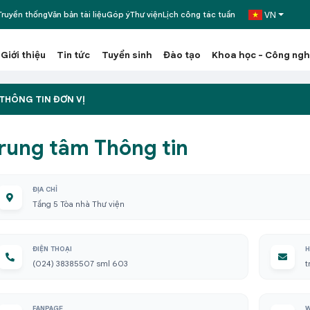
VN
ruyền thống
Văn bản tài liệu
Góp ý
Thư viện
Lịch công tác tuần
Giới thiệu
Tin tức
Tuyển sinh
Đào tạo
Khoa học - Công ng
THÔNG TIN ĐƠN VỊ
rung tâm Thông tin
ĐỊA CHỈ
Tầng 5 Tòa nhà Thư viện
ĐIỆN THOẠI
H
(024) 38385507 sml 603
t
FANPAGE
W