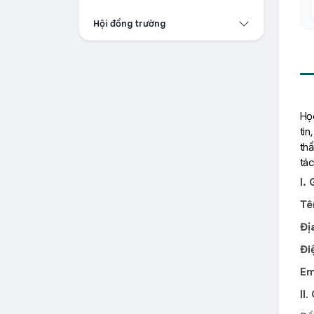
Hội đồng trường
Học
tin
th
tác
I. 
Tê
Đị
Đi
Em
II
.