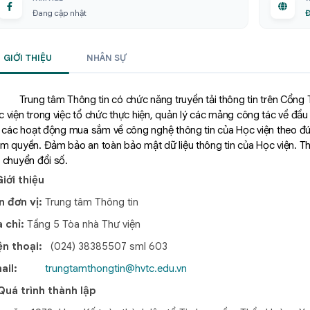
Đang cập nhật
Đ
GIỚI THIỆU
NHÂN SỰ
Trung tâm Thông tin
có
chức năng truyền tải thông tin trên Cổng 
 viện trong việc tổ chức thực hiện, quản lý các mảng công tác về đầu
, các hoạt động mua sắm
về công nghệ thông tin của Học viện
theo đú
ẩm quyền
. Đảm bảo an toàn bảo mật dữ liệu thông tin của Học viện.
 chuyển đổi số.
Giới thiệu
n đơn vị:
Trung tâm Thông tin
a chỉ:
Tầng 5 Tòa nhà Thư viện
ện thoại:
(024) 38385507 sml 603
ail:
trungtamthongtin@hvtc.edu.vn
Quá trình thành lập