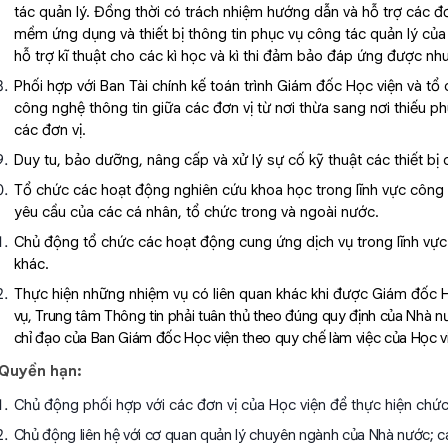
tác quản lý. Đồng thời có trách nhiệm hướng dẫn và hỗ trợ các đ
mềm ứng dụng và thiết bị thông tin phục vụ công tác quản lý củ
hỗ trợ kĩ thuật cho các kì học và kì thi đảm bảo đáp ứng được n
Phối hợp với Ban Tài chính kế toán trình Giám đốc Học viện và tổ
công nghệ thông tin
giữa các đơn vị từ nơi thừa sang nơi thiếu 
các đơn vị.
Duy tu, bảo dưỡng, nâng cấp và xử lý sự cố kỹ thuật các thiế
Tổ chức các hoạt động nghiên cứu khoa học trong lĩnh vực công 
yêu cầu của các cá nhân, tổ chức trong và ngoài nước.
Chủ động tổ chức các hoạt động cung ứng dịch vụ trong lĩnh vực t
khác.
Thực hiện những nhiệm vụ có liên quan khác khi được Giám đốc H
vụ,
Trung tâm Thông tin
phải tuân thủ theo đúng quy định của Nhà nướ
chỉ đạo của Ban Giám đốc Học viện theo quy chế làm việc của Học v
 Quyền hạn:
Chủ động phối hợp với các đơn vị của Học viện để thực hiện chứ
Chủ động liên hệ với cơ quan quản lý chuyên ngành của Nhà nước; cá