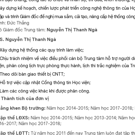
ây dựng kế hoạch, chiến lược phát triển công nghệ thông tin của Họ
ập và trình Giám đốc đề nghị mua sắm, cải tạo, nâng cấp hệ thống công
ính: Đức Thắng
ó Giám đốc Trung tâm:
Nguyễn Thị Thanh Ngà
S. Nguyễn Thị Thanh Ngà
 Xây dựng hệ thống các quy trình làm việc;
 Chịu trách nhiệm về việc điều phối cán bộ Trung tâm hỗ trợ người d
iện, phân công lịch trực phòng thực hành, lịch thi trắc nghiệm của T
 Theo dõi bàn giao thiết bị CNTT;
 Hỗ trợ việc cập nhật Cổng thông tin Học viện;
 Làm các công việc khác khi được phân công.
. Thành tích của đơn vị
Bằng khen Bộ trưởng:
Năm học 2014-2015; Năm học 2017-2018;
Tập thể LĐXS:
Năm học 2014-2015; Năm học 2013-2014; Năm họ
16-2017; Năm học 2017-2018;
Tập thể LĐTT:
Từ năm học 2011 đến nay Trung tâm luôn đạt tập thể