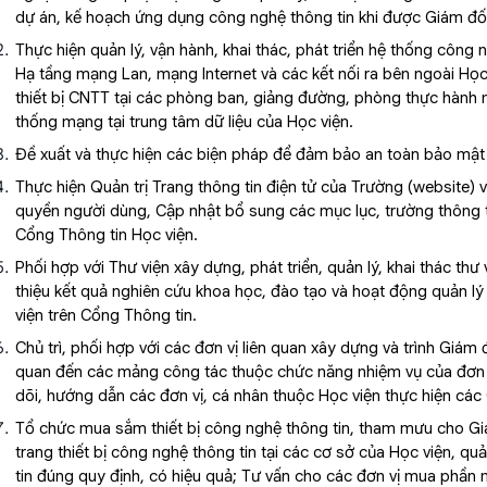
dự án, kế hoạch ứng dụng công nghệ thông tin khi được Giám đố
Thực hiện quản lý, vận hành, khai thác, phát triển hệ thống công
Hạ tầng mạng Lan, mạng Internet và các kết nối ra bên ngoài Họ
thiết bị CNTT tại các phòng ban, giảng đường, phòng thực hành 
thống mạng tại trung tâm dữ liệu của Học viện.
Đề xuất và thực hiện các biện pháp để đảm bảo an toàn bảo mật d
Thực hiện Quản trị Trang thông tin điện tử của Trường (website) v
quyền người dùng, Cập nhật bổ sung các mục lục, trường thông ti
Cổng Thông tin Học viện.
Phối hợp với Thư viện xây dựng, phát triển, quản lý, khai thác thư 
thiệu kết quả nghiên cứu khoa học, đào tạo và hoạt động quản lý
viện trên Cổng Thông tin.
Chủ trì, phối hợp với các đơn vị liên quan xây dựng và trình Giá
quan đến các mảng công tác thuộc chức năng nhiệm vụ của đơn v
dõi, hướng dẫn các đơn vị, cá nhân thuộc Học viện thực hiện các
Tổ chức mua sắm thiết bị công nghệ thông tin, tham mưu cho G
trang thiết bị
công nghệ thông tin
tại các cơ sở của Học viện
,
quả
tin
đúng quy định, có hiệu quả
; Tư vấn cho các đơn vị mua phần