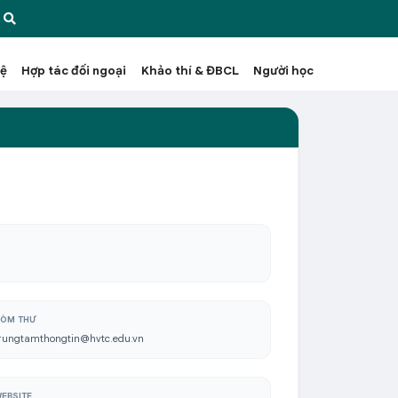
hệ
Hợp tác đối ngoại
Khảo thí & ĐBCL
Người học
ÒM THƯ
rungtamthongtin@hvtc.edu.vn
EBSITE