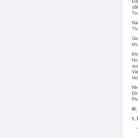
Đầ
dẫ
To
Nă
Th
Gi
kh
Kh
Họ
qu
Vă
tác
Nh
Đì
Ph
II
1.