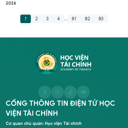
2026
1
2
3
4
81
82
83
...
CỔNG THÔNG TIN ĐIỆN TỬ HỌC
VIỆN TÀI CHÍNH
Cơ quan chủ quản: Học viện Tài chính