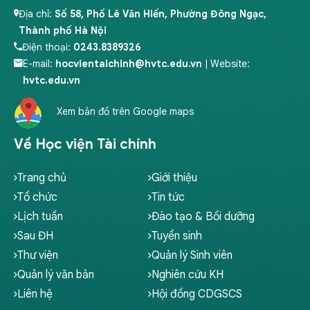
Địa chỉ:
Số 58, Phố Lê Văn Hiến, Phường Đông Ngạc,
Thành phố Hà Nội
Điện thoại:
0243.8389326
E-mail:
hocvientaichinh@hvtc.edu.vn
| Website:
hvtc.edu.vn
Xem bản đồ trên Google maps
Về Học viện Tài chính
Trang chủ
Giới thiệu
Tổ chức
Tin tức
Lịch tuần
Đào tạo & Bồi dưỡng
Sau ĐH
Tuyển sinh
Thư viện
Quản lý Sinh viên
Quản lý văn bản
Nghiên cứu KH
Liên hệ
Hội đồng CDGSCS